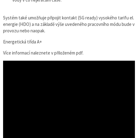
Systém také umožňuje připojit kontakt (SG ready) vysokého tarifu el.
energie (HDO) a na základě výše uvedeného pracovního módu bude v
provozu nebo naopak.
Energetická třída A+
Více informací naleznete v přiloženém pdf.