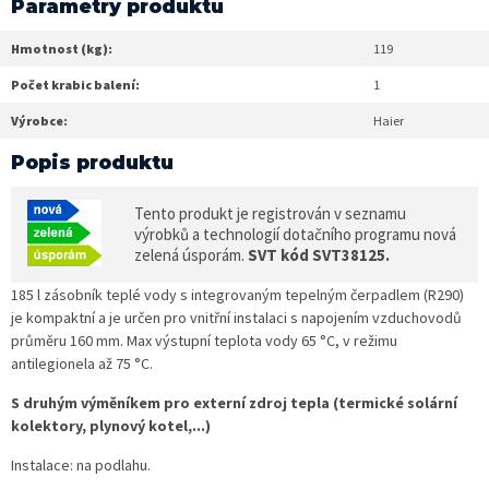
Parametry produktu
Hmotnost (kg):
119
Počet krabic balení:
1
Výrobce:
Haier
Popis produktu
Tento produkt je registrován v seznamu
výrobků a technologií dotačního programu nová
zelená úsporám.
SVT kód SVT38125.
185 l zásobník teplé vody s integrovaným tepelným čerpadlem (R290)
je kompaktní a je určen pro vnitřní instalaci s napojením vzduchovodů
průměru 160 mm. Max výstupní teplota vody 65 °C, v režimu
antilegionela až 75 °C.
S druhým výměníkem pro externí zdroj tepla (termické solární
kolektory, plynový kotel,...)
Instalace: na podlahu.