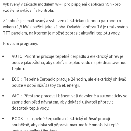
Vybavený v základu modulem Wi-Fi pro připojení k aplikaci hOn - pro
vzdálené ovládání a kontrolu.
Zásobník je smaltovaný a vybaven elektrickou topnou patronou o
výkonu 1,5 kW sloužící i jako záloha. Ovládání ohřevu TV je realizováno
TFT panelem, na kterém je možné zobrazit aktuální teplotu vody.
Provozní programy:
AUTO: Prioritně pracuje tepelné čerpadlo a elektrický ohřev je
pouze jako záloha, aby dohříval teplou vodu na přednastavenou
teplotu.
ECO：Tepelné čerpadlo pracuje 24 hodin, ale elektrický ohřívač
pouze v době nižší sazby za el. energii.
VAC：Přestane pracovat během vaší dovolené a automaticky se
zapne den před návratem, aby dokázal uživateli připravit
dostatek teplé vody.
BOOST：Tepelné čerpadlo a elektrický ohřívač pracují
souběžně, aby dokázali připravit max. možné množství teplé
vody v co nejkratším čase.