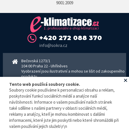
9001:2009
+420 272 088 370
info@sokra.cz
Bečovská 1273/1
104 00 Praha 22 - Uhříněves
Vyobrazení jsou ilustrativní a mohou se lišit od zakoupeného
produktu.
www.sokra.cz
│
www.haier-klimatizace.cz
Tento web používá soubory cookie.
Soubory cookie používáme k personalizaci obsahu a reklam,
poskytování funkcí sociálních médií a analýze naší
návštěvnosti. Informace o vašem používání našich stránek
Otevírací doba
Pondělí–Pátek 8–16:30 hodin - kancelář
také sdílíme s našimi partnery v oblasti sociálních médií,
Pondělí–pátek 8–16:00 hodin - sklad
reklamy a analýzy, kteří je mohou kombinovat s dalšími
Zpracování osobních údajů
informacemi, které jste jim poskytli nebo které shromáždili při
vašem používání jejich služeb\r\n