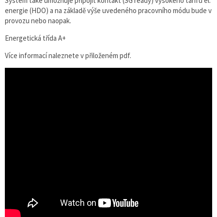
Systém také umožňuje připojit kontakt (SG ready) vysokého tarifu el.
energie (HDO) a na základě výše uvedeného pracovního módu bude v
provozu nebo naopak.
Energetická třída A+
Více informací naleznete v přiloženém pdf.