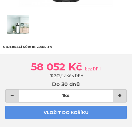
OBJEDNACÍ KÓD:
HP200M7-F9
58 052 Kč
bez DPH
70 242,92
Kč s DPH
Do 30 dnů
−
+
1
ks
VLOŽIT DO KOŠÍKU