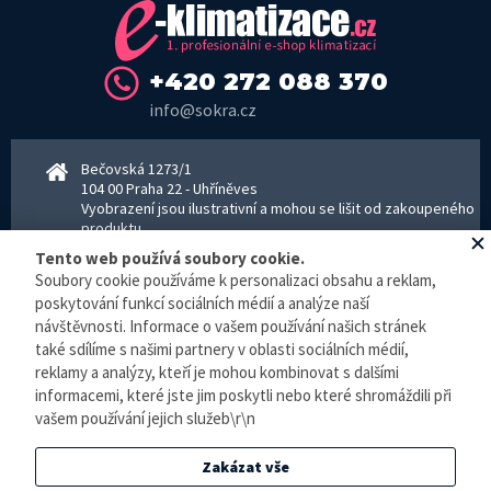
+420 272 088 370
info@sokra.cz
Bečovská 1273/1
104 00 Praha 22 - Uhříněves
Vyobrazení jsou ilustrativní a mohou se lišit od zakoupeného
produktu.
www.sokra.cz
│
www.haier-klimatizace.cz
Tento web používá soubory cookie.
Soubory cookie používáme k personalizaci obsahu a reklam,
poskytování funkcí sociálních médií a analýze naší
návštěvnosti. Informace o vašem používání našich stránek
Otevírací doba
Pondělí–Pátek 8–16:30 hodin - kancelář
také sdílíme s našimi partnery v oblasti sociálních médií,
Pondělí–pátek 8–16:00 hodin - sklad
reklamy a analýzy, kteří je mohou kombinovat s dalšími
Zpracování osobních údajů
informacemi, které jste jim poskytli nebo které shromáždili při
vašem používání jejich služeb\r\n
© E-klimatizace.cz, všechna práva vyhrazena.
Zakázat vše
Internetový obchod
vytvořilo studio
BlueGhost
.