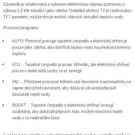
Zásobník je smaltovaný a vybaven elektrickou topnou patronou o
výkonu 1,5 kW sloužící i jako záloha. Ovládání ohřevu TV je realizováno
TFT panelem, na kterém je možné zobrazit aktuální teplotu vody.
Provozní programy:
AUTO: Prioritně pracuje tepelné čerpadlo a elektrický ohřev je
pouze jako záloha, aby dohříval teplou vodu na přednastavenou
teplotu.
ECO：Tepelné čerpadlo pracuje 24 hodin, ale elektrický ohřívač
pouze v době nižší sazby za el. energii.
VAC：Přestane pracovat během vaší dovolené a automaticky se
zapne den před návratem, aby dokázal uživateli připravit
dostatek teplé vody.
BOOST：Tepelné čerpadlo a elektrický ohřívač pracují
souběžně, aby dokázali připravit max. možné množství teplé
vody v co nejkratším čase.