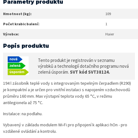
Parametry produktu
Hmotnost (kg):
109
Počet krabic balení:
1
Výrobce:
Haier
Popis produktu
Tento produkt je registrován v seznamu
výrobků a technologií dotačního programu nová
zelená úsporám.
SVT kód SVT38124.
194 l zásobník teplé vody s integrovaným tepelným čerpadlem (R290)
je kompaktní a je určen pro vnitřní instalaci s napojením vzduchovodů
průměru 160 mm. Max výstupní teplota vody 65 °C, v režimu
antilegionela až 75 °C.
Instalace: na podlahu.
Vybavený v základu modulem Wi-Fi pro připojení k aplikaci hOn - pro
vzdálené ovládání a kontrolu.