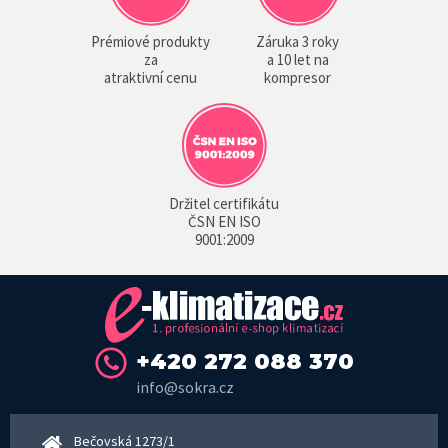
Prémiové produkty
Záruka 3 roky
za
a 10 let na
atraktivní cenu
kompresor
Držitel certifikátu
ČSN EN ISO
9001:2009
+420 272 088 370
info@sokra.cz
Bečovská 1273/1