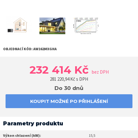
OBJEDNACÍ KÓD:
AW162MXGHA
232 414 Kč
bez DPH
281 220,94
Kč s DPH
Do 30 dnů
KOUPIT MOŽNÉ PO PŘIHLÁŠENÍ
Parametry produktu
Výkon chlazení (kW):
15,5