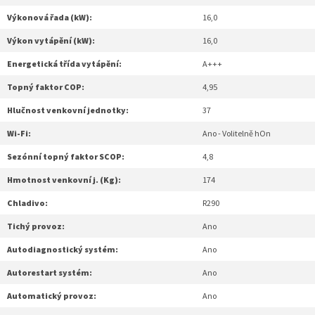
Výkonová řada (kW):
16,0
Výkon vytápění (kW):
16,0
Energetická třída vytápění:
A+++
Topný faktor COP:
4,95
Hlučnost venkovní jednotky:
37
Wi-Fi:
Ano - Volitelně hOn
Sezónní topný faktor SCOP:
4,8
Hmotnost venkovní j. (Kg):
174
Chladivo:
R290
Tichý provoz:
Ano
Autodiagnostický systém:
Ano
Autorestart systém:
Ano
Automatický provoz:
Ano