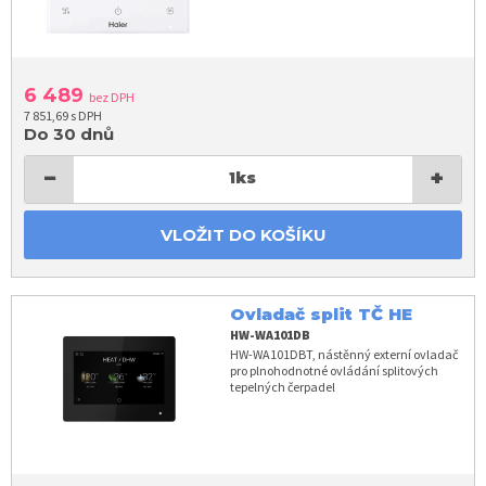
6 489
bez DPH
7 851,69 s DPH
Do 30 dnů
−
+
1
ks
VLOŽIT DO KOŠÍKU
Ovladač split TČ HE
HW-WA101DB
HW-WA101DBT, nástěnný externí ovladač
pro plnohodnotné ovládání splitových
tepelných čerpadel