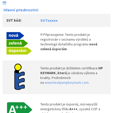
!!!
Hlavní přednostni:
SVT kód:
SVTxxxxx
!!! Připravujeme: Tento produkt je
registrován v seznamu výrobků a
technologií dotačního programu
nová
zelená úsporám
.
Tento produkt je držitelem certifikace
HP
KEYMARK, která
je zárukou výkonu a
kvality. Podrobnosti
na
www.heatpumpkeymark.com
.
Tento produkt je úsporný, má nejvyšší
energetickou třídu
A+++
, vysoké COP a