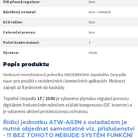
PID přesná regulace:
Ano
Nástěnný ovladač:
Ano - volitelně
ECO režim:
Ano
Celoroční provoz:
Ano
Počet krabic balení:
1
Výrobce:
Haier
Popis produktu
Venkovní monobloková jednotka AW162MXGHA tepelného čerpadla
pro použití v rezidenčních i komerčních aplikacích. Možnost
Haier
zapojit až 8 jednotek do kaskády.
Tepelné čerpadlo
1f / 230V
je vybaveno plynulou regulací provozu
digitálním frekvenčním měničem otáček kompresoru (DC Inverter) a
je vybaveno aktivní protimrazovou ochranou.
Řídící jednotku ATW-A03N s ovladačem je
nutné objednat samostatně viz. příslušenství
- !!! BEZ TOHOTO NEBUDE SYSTÉM FUNKČNÍ