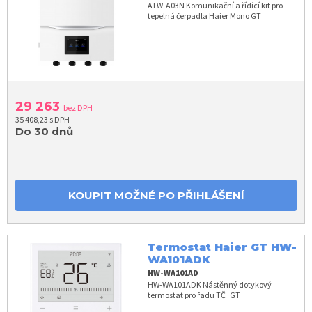
ATW-A03N Komunikační a řídící kit pro
tepelná čerpadla Haier Mono GT
29 263
bez DPH
35 408,23 s DPH
Do 30 dnů
KOUPIT MOŽNÉ PO PŘIHLÁŠENÍ
Termostat Haier GT HW-
WA101ADK
HW-WA101AD
HW-WA101ADK Nástěnný dotykový
termostat pro řadu TČ_GT