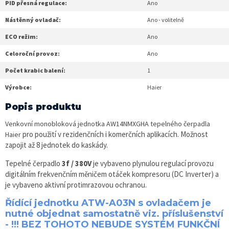
PID přesná regulace:
Ano
Nástěnný ovladač:
Ano - volitelně
ECO režim:
Ano
Celoroční provoz:
Ano
Počet krabic balení:
1
Výrobce:
Haier
Popis produktu
Venkovní monobloková jednotka AW14NMXGHA tepelného čerpadla
pro použití v rezidenčních i komerčních aplikacích. Možnost
Haier
zapojit až 8 jednotek do kaskády.
Tepelné čerpadlo
3f / 380V
je vybaveno plynulou regulací provozu
digitálním frekvenčním měničem otáček kompresoru (DC Inverter) a
je vybaveno aktivní protimrazovou ochranou.
Řídící jednotku ATW-A03N s ovladačem je
nutné objednat samostatně viz. příslušenství
- !!! BEZ TOHOTO NEBUDE SYSTÉM FUNKČNÍ