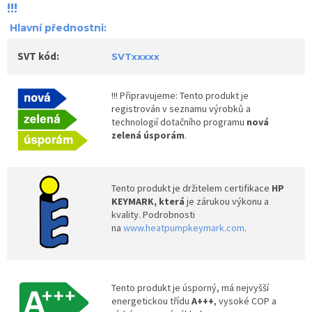
!!!
Hlavní přednostni:
SVT kód:
SVTxxxxx
!!! Připravujeme: Tento produkt je
registrován v seznamu výrobků a
technologií dotačního programu
nová
zelená úsporám
.
Tento produkt je držitelem certifikace
HP
KEYMARK, která
je zárukou výkonu a
kvality. Podrobnosti
na
www.heatpumpkeymark.com
.
Tento produkt je úsporný, má nejvyšší
energetickou třídu
A+++
, vysoké COP a