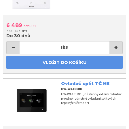
6 489
bez DPH
7 851,69 s DPH
Do 30 dnů
−
+
1
ks
VLOŽIT DO KOŠÍKU
Ovladač split TČ HE
HW-WA101DB
HW-WA101DBT, nástěnný externí ovladač
pro plnohodnotné ovládání splitových
tepelných čerpadel