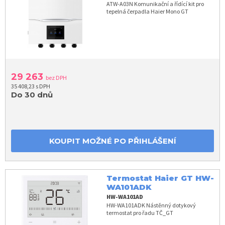
ATW-A03N Komunikační a řídící kit pro
tepelná čerpadla Haier Mono GT
29 263
bez DPH
35 408,23 s DPH
Do 30 dnů
KOUPIT MOŽNÉ PO PŘIHLÁŠENÍ
Termostat Haier GT HW-
WA101ADK
HW-WA101AD
HW-WA101ADK Nástěnný dotykový
termostat pro řadu TČ_GT