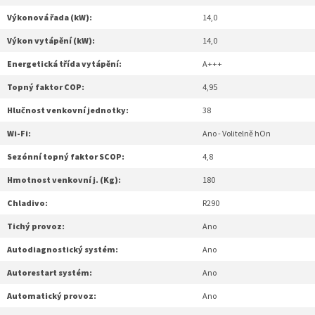
Výkonová řada (kW):
14,0
Výkon vytápění (kW):
14,0
Energetická třída vytápění:
A+++
Topný faktor COP:
4,95
Hlučnost venkovní jednotky:
38
Wi-Fi:
Ano - Volitelně hOn
Sezónní topný faktor SCOP:
4,8
Hmotnost venkovní j. (Kg):
180
Chladivo:
R290
Tichý provoz:
Ano
Autodiagnostický systém:
Ano
Autorestart systém:
Ano
Automatický provoz:
Ano