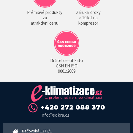
Prémiové produkty
Záruka 3 roky
za
a 10 let na
atraktivní cenu
kompresor
Držitel certifikátu
ČSN EN ISO
9001:2009
+420 272 088 370
info@sokra.cz
Bečovská 1273/1