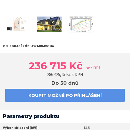
OBJEDNACÍ KÓD:
AW14NMXGHA
236 715 Kč
bez DPH
286 425,15
Kč s DPH
Do 30 dnů
KOUPIT MOŽNÉ PO PŘIHLÁŠENÍ
Parametry produktu
Výkon chlazení (kW):
13,5