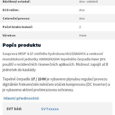
Nástěnný ovladač:
Ano - volitelně
ECO režim:
Ano
Celoroční provoz:
Ano
Počet krabic balení:
2
Výrobce:
Haier
Popis produktu
Souprava HRSP 4-1F vnitřního hydroboxu HU102WAHYA a venkovní
pro
monoblokové jednotky AW042HUGHA tepelného čerpadla Haier
použití v rezidenčních i komerčních aplikacích. Možnost zapojit až 8
jednotek do kaskády.
Tepelné čerpadlo
1f / 230V
je vybaveno plynulou regulací provozu
digitálním frekvenčním měničem otáček kompresoru (DC Inverter) a
je vybaveno aktivní protimrazovou ochranou.
Hlavní přednostni:
SVT kód:
SVTxxxxx