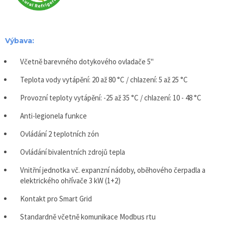
Výbava:
Včetně barevného dotykového ovladače 5"
Teplota vody vytápění: 20 až 80 °C / chlazení: 5 až 25 °C
Provozní teploty vytápění: -25 až 35 °C / chlazení: 10 - 48 °C
Anti-legionela funkce
Ovládání 2 teplotních zón
Ovládání bivalentních zdrojů tepla
Vnitřní jednotka vč. expanzní nádoby, oběhového čerpadla a
elektrického ohřívače 3 kW (1+2)
Kontakt pro Smart Grid
Standardně včetně komunikace Modbus rtu