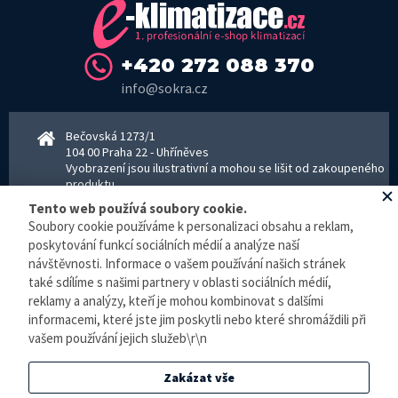
+420 272 088 370
info@sokra.cz
Bečovská 1273/1
104 00 Praha 22 - Uhříněves
Vyobrazení jsou ilustrativní a mohou se lišit od zakoupeného
produktu.
www.sokra.cz
│
www.haier-klimatizace.cz
Tento web používá soubory cookie.
Soubory cookie používáme k personalizaci obsahu a reklam,
poskytování funkcí sociálních médií a analýze naší
návštěvnosti. Informace o vašem používání našich stránek
Otevírací doba
Pondělí–Pátek 8–16:30 hodin - kancelář
také sdílíme s našimi partnery v oblasti sociálních médií,
Pondělí–pátek 8–16:00 hodin - sklad
reklamy a analýzy, kteří je mohou kombinovat s dalšími
Zpracování osobních údajů
informacemi, které jste jim poskytli nebo které shromáždili při
vašem používání jejich služeb\r\n
© E-klimatizace.cz, všechna práva vyhrazena.
Zakázat vše
Internetový obchod
vytvořilo studio
BlueGhost
.