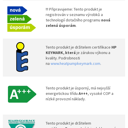
!!! Připravujeme: Tento produkt je
registrován v seznamu výrobků a
technologií dotačního programu
nová
zelená úsporám
.
Tento produkt je držitelem certifikace
HP
KEYMARK, která
je zárukou výkonu a
kvality. Podrobnosti
na
www.heatpumpkeymark.com
.
Tento produkt je úsporný, má nejvyšší
energetickou třídu
A+++
, vysoké COP a
nízké provozní náklady.
Tento produkt je držitelem