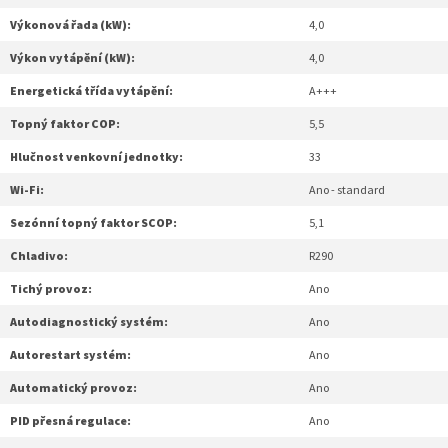
Výkonová řada (kW):
4,0
Výkon vytápění (kW):
4,0
Energetická třída vytápění:
A+++
Topný faktor COP:
5,5
Hlučnost venkovní jednotky:
33
Wi-Fi:
Ano - standard
Sezónní topný faktor SCOP:
5,1
Chladivo:
R290
Tichý provoz:
Ano
Autodiagnostický systém:
Ano
Autorestart systém:
Ano
Automatický provoz:
Ano
PID přesná regulace:
Ano