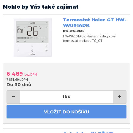
Mohlo by Vás také zajímat
Termostat Haier GT HW-
WA101ADK
HW-WA101AD
HW-WA101ADK Nástěnný dotykový
termostat pro řadu TČ_GT
6 489
bez DPH
7 851,69 s DPH
Do 30 dnů
−
+
1
ks
VLOŽIT DO KOŠÍKU