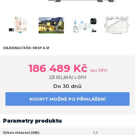
OBJEDNACÍ KÓD:
HRSP 4-1F
186 489 Kč
bez DPH
225 651,69
Kč s DPH
Do 30 dnů
KOUPIT MOŽNÉ PO PŘIHLÁŠENÍ
Parametry produktu
Výkon chlazení (kW):
3,5