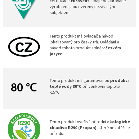
certifikace
Eurovent
, údaje deklarované
výrobcem jsou ověřeny nezávislým
subjektem.
Tento produkt má ovladač a návod
lokalizovaný pro český trh. Ovládání a
návod tohoto produktu plně
v českém
jazyce
.
Tento produkt má garantovanou
produkci
teplé vody 80°C
při venkovní teplotě
-15°C.
Tento produkt využívá přírodní
ekologické
chladivo R290 (Propan)
, které nezatěžuje
přírodu.