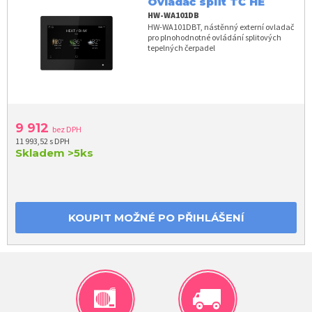
Ovladač split TČ HE
HW-WA101DB
HW-WA101DBT, nástěnný externí ovladač
pro plnohodnotné ovládání splitových
tepelných čerpadel
9 912
bez DPH
11 993,52 s DPH
Skladem
>5ks
KOUPIT MOŽNÉ PO PŘIHLÁŠENÍ