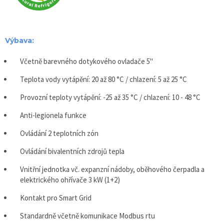
Výbava:
Včetně barevného dotykového ovladače 5"
Teplota vody vytápění: 20 až 80 °C / chlazení: 5 až 25 °C
Provozní teploty vytápění: -25 až 35 °C / chlazení: 10 - 48 °C
Anti-legionela funkce
Ovládání 2 teplotních zón
Ovládání bivalentních zdrojů tepla
Vnitřní jednotka vč. expanzní nádoby, oběhového čerpadla a
elektrického ohřívače 3 kW (1+2)
Kontakt pro Smart Grid
Standardně včetně komunikace Modbus rtu