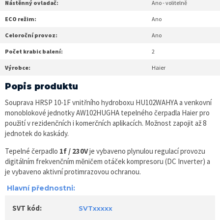
Nástěnný ovladač:
Ano - volitelně
ECO režim:
Ano
Celoroční provoz:
Ano
Počet krabic balení:
2
Výrobce:
Haier
Popis produktu
Souprava HRSP 10-1F vnitřního hydroboxu HU102WAHYA a venkovní
monoblokové jednotky AW102HUGHA tepelného čerpadla Haier pro
použití v rezidenčních i komerčních aplikacích. Možnost zapojit až 8
jednotek do kaskády.
Tepelné čerpadlo
1f / 230V
je vybaveno plynulou regulací provozu
digitálním frekvenčním měničem otáček kompresoru (DC Inverter) a
je vybaveno aktivní protimrazovou ochranou.
Hlavní přednostni:
SVT kód:
SVTxxxxx