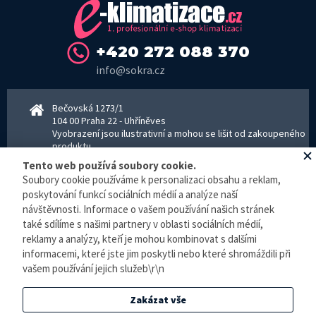
+420 272 088 370
info@sokra.cz
Bečovská 1273/1
104 00 Praha 22 - Uhříněves
Vyobrazení jsou ilustrativní a mohou se lišit od zakoupeného
produktu.
www.sokra.cz
│
www.haier-klimatizace.cz
Tento web používá soubory cookie.
Soubory cookie používáme k personalizaci obsahu a reklam,
poskytování funkcí sociálních médií a analýze naší
návštěvnosti. Informace o vašem používání našich stránek
Otevírací doba
Pondělí–Pátek 8–16:30 hodin - kancelář
také sdílíme s našimi partnery v oblasti sociálních médií,
Pondělí–pátek 8–16:00 hodin - sklad
reklamy a analýzy, kteří je mohou kombinovat s dalšími
Zpracování osobních údajů
informacemi, které jste jim poskytli nebo které shromáždili při
vašem používání jejich služeb\r\n
© E-klimatizace.cz, všechna práva vyhrazena.
Zakázat vše
Internetový obchod
vytvořilo studio
BlueGhost
.