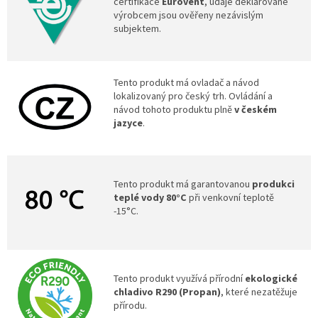
certifikace
Eurovent
, údaje deklarované
výrobcem jsou ověřeny nezávislým
subjektem.
Tento produkt má ovladač a návod
lokalizovaný pro český trh. Ovládání a
návod tohoto produktu plně
v českém
jazyce
.
Tento produkt má garantovanou
produkci
teplé vody 80°C
při venkovní teplotě
-15°C.
Tento produkt využívá přírodní
ekologické
chladivo R290 (Propan)
, které nezatěžuje
přírodu.