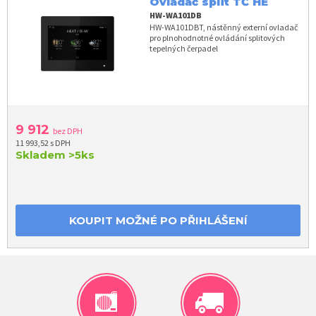
Ovladač split TČ HE
HW-WA101DB
HW-WA101DBT, nástěnný externí ovladač
pro plnohodnotné ovládání splitových
tepelných čerpadel
9 912
bez DPH
11 993,52 s DPH
Skladem
>5ks
KOUPIT MOŽNÉ PO PŘIHLÁŠENÍ