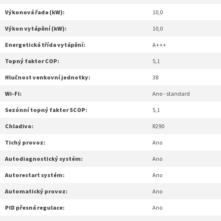
Výkonová řada (kW):
10,0
Výkon vytápění (kW):
10,0
Energetická třída vytápění:
A+++
Topný faktor COP:
5,1
Hlučnost venkovní jednotky:
38
Wi-Fi:
Ano - standard
Sezónní topný faktor SCOP:
5,1
Chladivo:
R290
Tichý provoz:
Ano
Autodiagnostický systém:
Ano
Autorestart systém:
Ano
Automatický provoz:
Ano
PID přesná regulace:
Ano