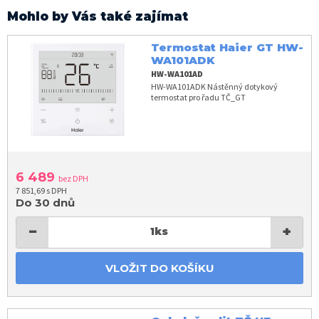
Mohlo by Vás také zajímat
Termostat Haier GT HW-
WA101ADK
HW-WA101AD
HW-WA101ADK Nástěnný dotykový
termostat pro řadu TČ_GT
6 489
bez DPH
7 851,69 s DPH
Do 30 dnů
−
+
1
ks
VLOŽIT DO KOŠÍKU