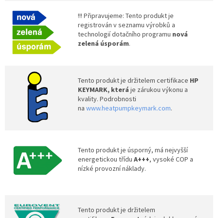
!!! Připravujeme: Tento produkt je
registrován v seznamu výrobků a
technologií dotačního programu
nová
zelená úsporám
.
Tento produkt je držitelem certifikace
HP
KEYMARK, která
je zárukou výkonu a
kvality. Podrobnosti
na
www.heatpumpkeymark.com
.
Tento produkt je úsporný, má nejvyšší
energetickou třídu
A+++
, vysoké COP a
nízké provozní náklady.
Tento produkt je držitelem