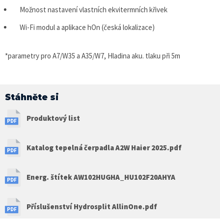
Možnost nastavení vlastních ekvitermních křivek
Wi-Fi modul a aplikace hOn (česká lokalizace)
*parametry pro A7/W35 a A35/W7, Hladina aku. tlaku při 5m
Stáhněte si
Produktový list
Katalog tepelná čerpadla A2W Haier 2025.pdf
Energ. štítek AW102HUGHA_HU102F20AHYA
Příslušenství Hydrosplit AllinOne.pdf