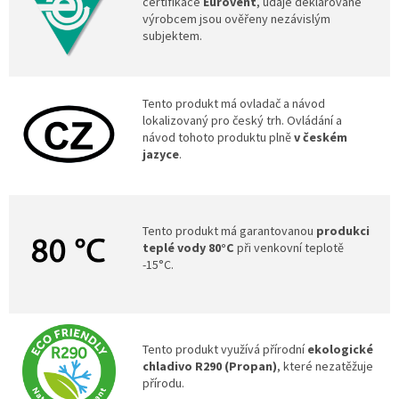
certifikace
Eurovent
, údaje deklarované
výrobcem jsou ověřeny nezávislým
subjektem.
Tento produkt má ovladač a návod
lokalizovaný pro český trh. Ovládání a
návod tohoto produktu plně
v českém
jazyce
.
Tento produkt má garantovanou
produkci
teplé vody 80°C
při venkovní teplotě
-15°C.
Tento produkt využívá přírodní
ekologické
chladivo R290 (Propan)
, které nezatěžuje
přírodu.