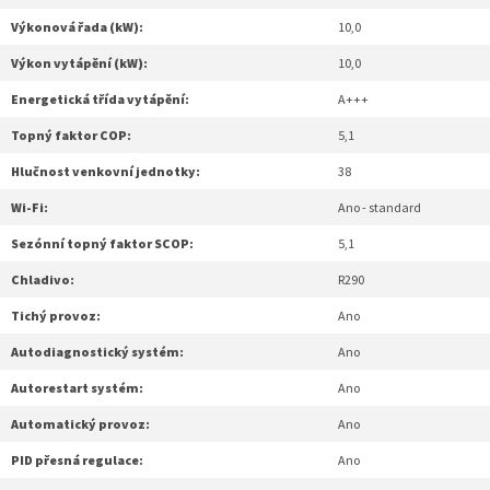
Výkonová řada (kW):
10,0
Výkon vytápění (kW):
10,0
Energetická třída vytápění:
A+++
Topný faktor COP:
5,1
Hlučnost venkovní jednotky:
38
Wi-Fi:
Ano - standard
Sezónní topný faktor SCOP:
5,1
Chladivo:
R290
Tichý provoz:
Ano
Autodiagnostický systém:
Ano
Autorestart systém:
Ano
Automatický provoz:
Ano
PID přesná regulace:
Ano