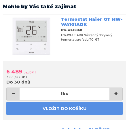
Mohlo by Vás také zajímat
Termostat Haier GT HW-
WA101ADK
HW-WA101AD
HW-WA101ADK Nástěnný dotykový
termostat pro řadu TČ_GT
6 489
bez DPH
7 851,69 s DPH
Do 30 dnů
−
+
1
ks
VLOŽIT DO KOŠÍKU