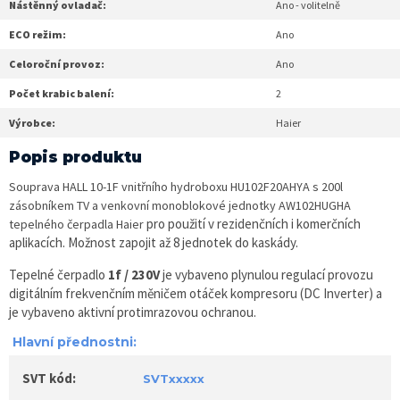
Nástěnný ovladač:
Ano - volitelně
ECO režim:
Ano
Celoroční provoz:
Ano
Počet krabic balení:
2
Výrobce:
Haier
Popis produktu
Souprava HALL 10-1F vnitřního hydroboxu HU102F20AHYA s 200l
zásobníkem TV a venkovní monoblokové jednotky AW102HUGHA
pro použití v rezidenčních i komerčních
tepelného čerpadla Haier
aplikacích. Možnost zapojit až 8 jednotek do kaskády.
Tepelné čerpadlo
1f / 230V
je vybaveno plynulou regulací provozu
digitálním frekvenčním měničem otáček kompresoru (DC Inverter) a
je vybaveno aktivní protimrazovou ochranou.
Hlavní přednostni:
SVT kód:
SVTxxxxx