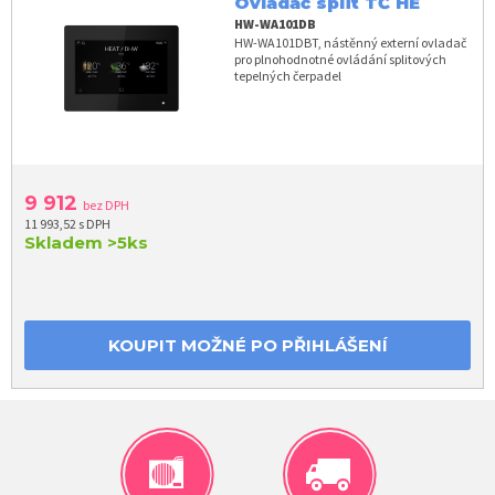
Ovladač split TČ HE
HW-WA101DB
HW-WA101DBT, nástěnný externí ovladač
pro plnohodnotné ovládání splitových
tepelných čerpadel
9 912
bez DPH
11 993,52 s DPH
Skladem
>5ks
KOUPIT MOŽNÉ PO PŘIHLÁŠENÍ