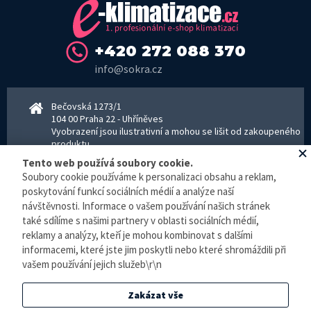
+420 272 088 370
info@sokra.cz
Bečovská 1273/1
104 00 Praha 22 - Uhříněves
Vyobrazení jsou ilustrativní a mohou se lišit od zakoupeného
produktu.
www.sokra.cz
│
www.haier-klimatizace.cz
Tento web používá soubory cookie.
Soubory cookie používáme k personalizaci obsahu a reklam,
poskytování funkcí sociálních médií a analýze naší
návštěvnosti. Informace o vašem používání našich stránek
Otevírací doba
Pondělí–Pátek 8–16:30 hodin - kancelář
také sdílíme s našimi partnery v oblasti sociálních médií,
Pondělí–pátek 8–16:00 hodin - sklad
reklamy a analýzy, kteří je mohou kombinovat s dalšími
Zpracování osobních údajů
informacemi, které jste jim poskytli nebo které shromáždili při
vašem používání jejich služeb\r\n
© E-klimatizace.cz, všechna práva vyhrazena.
Zakázat vše
Internetový obchod
vytvořilo studio
BlueGhost
.