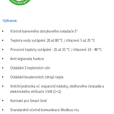
Výbava:
Včetně barevného dotykového ovladače 5"
Teplota vody vytápění: 20 až 80 °C / chlazení: 5 až 25 °C
Provozní teploty vytápění: -25 až 35 °C / chlazení: 10 - 48 °C
Anti-legionela funkce
Ovládání 2 teplotních zón
Ovládání bivalentních zdrojů tepla
Vnitřní jednotka vč. expanzní nádoby, oběhového čerpadla a
elektrického ohřívače 3 kW (1+2)
Kontakt pro Smart Grid
Standardně včetně komunikace Modbus rtu