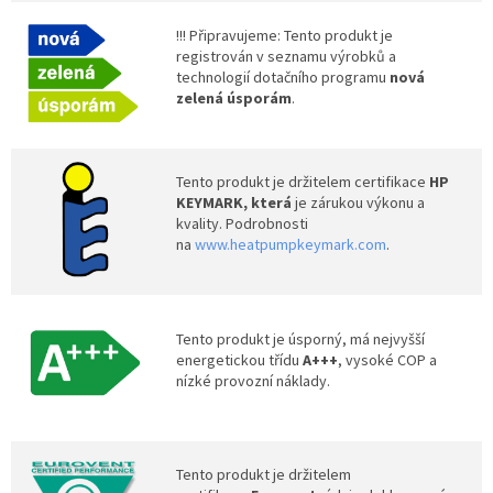
!!! Připravujeme: Tento produkt je
registrován v seznamu výrobků a
technologií dotačního programu
nová
zelená úsporám
.
Tento produkt je držitelem certifikace
HP
KEYMARK, která
je zárukou výkonu a
kvality. Podrobnosti
na
www.heatpumpkeymark.com
.
Tento produkt je úsporný, má nejvyšší
energetickou třídu
A+++
, vysoké COP a
nízké provozní náklady.
Tento produkt je držitelem