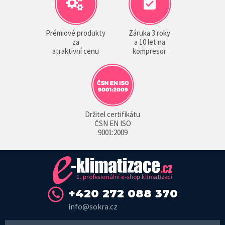
Prémiové produkty
Záruka 3 roky
za
a 10 let na
atraktivní cenu
kompresor
Držitel certifikátu
ČSN EN ISO
9001:2009
+420 272 088 370
info@sokra.cz