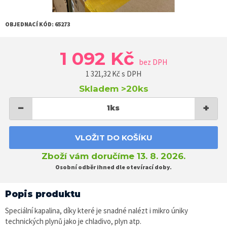
OBJEDNACÍ KÓD:
65273
1 092 Kč
bez DPH
1 321,32
Kč s DPH
Skladem
>20ks
−
+
1
ks
VLOŽIT DO KOŠÍKU
Zboží vám doručíme 13. 8. 2026.
Osobní odběr ihned dle otevírací doby.
Popis produktu
Speciální kapalina, díky které je snadné nalézt i mikro úniky
technických plynů jako je chladivo, plyn atp.