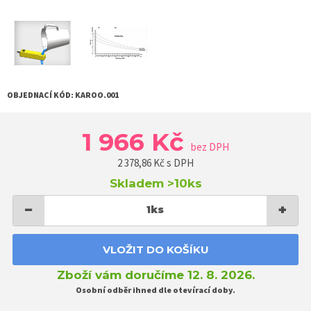
OBJEDNACÍ KÓD:
KAROO.001
1 966 Kč
bez DPH
2 378,86
Kč s DPH
Skladem
>10ks
−
+
1
ks
VLOŽIT DO KOŠÍKU
Zboží vám doručíme 12. 8. 2026.
Osobní odběr ihned dle otevírací doby.