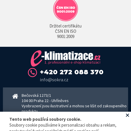
Držitel certifikátu
ČSN EN ISO
9001:2009
+420 272 088 370
info@sokra.cz
Bečovská 1273/1
104 00 Praha 22 - Uhříněves
Vyobrazení jsou ilustrativní a mohou se lišit od zakoupeného
produktu.
www.sokra.cz
│
www.haier-klimatizace.cz
Tento web používá soubory cookie.
Soubory cookie používáme k personalizaci obsahu a reklam,