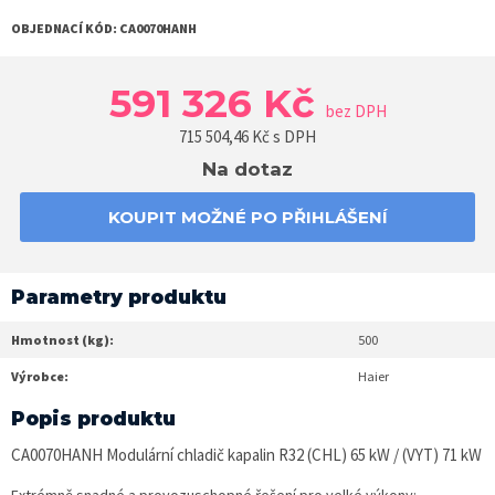
OBJEDNACÍ KÓD:
CA0070HANH
591 326 Kč
bez DPH
715 504,46
Kč s DPH
Na dotaz
KOUPIT MOŽNÉ PO PŘIHLÁŠENÍ
Parametry produktu
Hmotnost (kg):
500
Výrobce:
Haier
Popis produktu
CA0070HANH Modulární chladič kapalin R32 (CHL) 65 kW / (VYT) 71 kW
Extrémně snadné a provozuschopné řešení pro velké výkony: