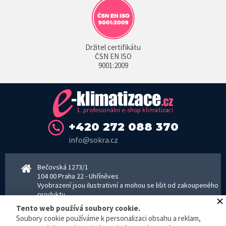
Držitel certifikátu
ČSN EN ISO
9001:2009
+420 272 088 370
info@sokra.cz
Bečovská 1273/1
104 00 Praha 22 - Uhříněves
Vyobrazení jsou ilustrativní a mohou se lišit od zakoupeného
produktu.
www.sokra.cz
│
www.haier-klimatizace.cz
Tento web používá soubory cookie.
Soubory cookie používáme k personalizaci obsahu a reklam,