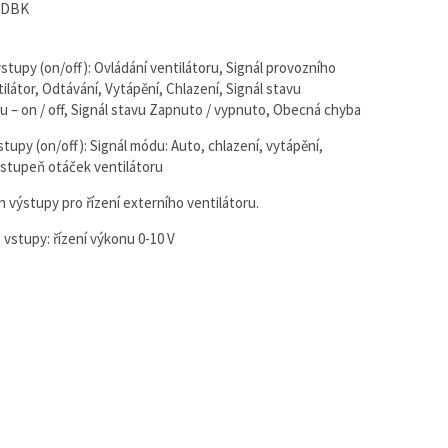
1DBK
ýstupy (on/off): Ovládání ventilátoru, Signál provozního
ilátor, Odtávání, Vytápění, Chlazení, Signál stavu
 – on / off, Signál stavu Zapnuto / vypnuto, Obecná chyba
stupy (on/off): Signál módu: Auto, chlazení, vytápění,
, stupeň otáček ventilátoru
n výstupy pro řízení externího ventilátoru.
vstupy: řízení výkonu 0-10 V