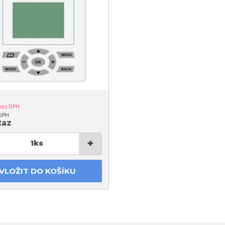
bez DPH
 DPH
taz
+
1
ks
VLOŽIT DO KOŠÍKU