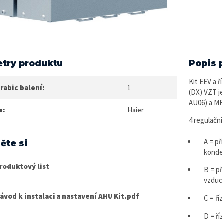
try produktu
Popis 
Kit EEV a 
rabic balení:
1
(DX) VZT j
AU06) a MR
e:
Haier
4 regulačn
A = př
ěte si
konde
roduktový list
B = p
vzdu
ávod k instalaci a nastavení AHU Kit.pdf
C = ř
D = ř