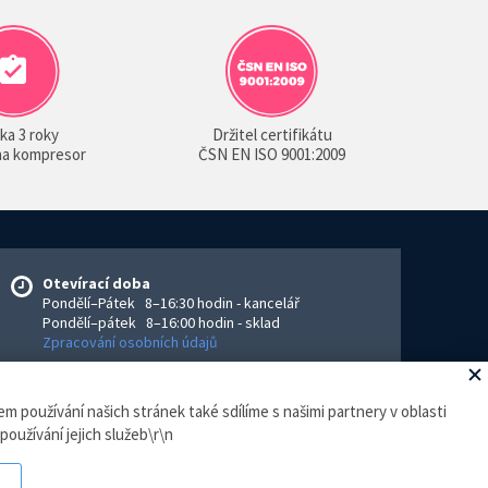
ka 3 roky
Držitel certifikátu
 na kompresor
ČSN EN ISO 9001:2009
Otevírací doba
Pondělí–Pátek 8–16:30 hodin - kancelář
Pondělí–pátek 8–16:00 hodin - sklad
Zpracování osobních údajů
m používání našich stránek také sdílíme s našimi partnery v oblasti
eGhost
.
používání jejich služeb\r\n
ejce povinen vystavit kupujícímu účtenku. Zároveň je povinen
hodin.