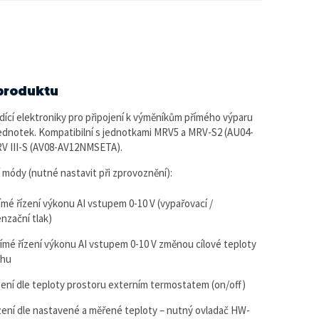
produktu
řídící elektroniky pro připojení k výměníkům přímého výparu
ednotek. Kompatibilní s jednotkami MRV5 a MRV-S2 (AU04-
V III-S (AV08-AV12NMSETA).
í módy (nutné nastavit při zprovoznění):
ímé řízení výkonu AI vstupem 0-10 V (vypařovací /
nzační tlak)
římé řízení výkonu AI vstupem 0-10 V změnou cílové teploty
chu
ízení dle teploty prostoru externím termostatem (on/off)
ízení dle nastavené a měřené teploty – nutný ovladač HW-