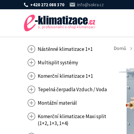
+420 272 088 370
info@sokra.cz
Domů
Nástěnné klimatizace 1+1
Multisplit systémy
Komerční klimatizace 1+1
Tepelná čerpadla Vzduch / Voda
Montážní materiál
Komerční klimatizace Maxi split
(1+2, 1+3, 1+4)