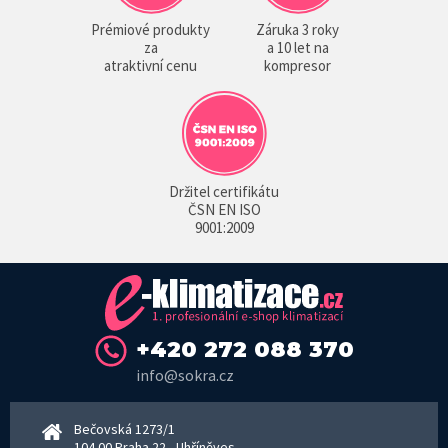
Prémiové produkty
Záruka 3 roky
za
a 10 let na
atraktivní cenu
kompresor
Držitel certifikátu
ČSN EN ISO
9001:2009
+420 272 088 370
info@sokra.cz
Bečovská 1273/1
104 00 Praha 22 - Uhříněves