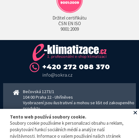
Držitel certifikátu
ČSN EN ISO
9001:2009
+420 272 088 370
info@sokra.cz
Bečovská 1273/1
104 00 Praha 22 - Uhříněves
Vyobrazení jsou ilustrativní a mohou se lišit od zakoupeného
produktu.
www.sokra.cz
│
www.haier-klimatizace.cz
Tento web používá soubory cookie.
Soubory cookie používáme k personalizaci obsahu a reklam,
poskytování funkcí sociálních médií a analýze naší
Otevírací doba
návštěvnosti. Informace o vašem používání našich stránek