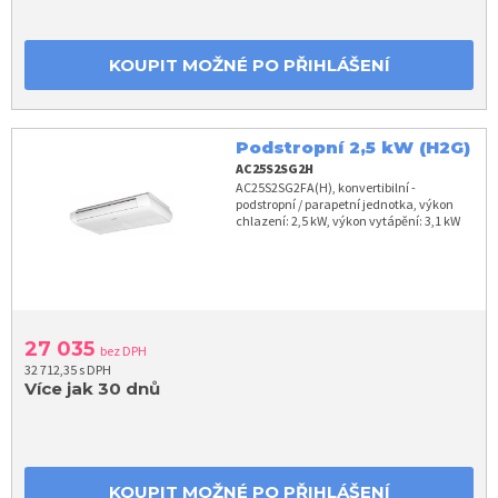
KOUPIT MOŽNÉ PO PŘIHLÁŠENÍ
Podstropní 2,5 kW (H2G)
AC25S2SG2H
AC25S2SG2FA(H), konvertibilní -
podstropní / parapetní jednotka, výkon
chlazení: 2,5 kW, výkon vytápění: 3,1 kW
27 035
bez DPH
32 712,35 s DPH
Více jak 30 dnů
KOUPIT MOŽNÉ PO PŘIHLÁŠENÍ