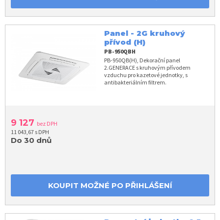
Panel - 2G kruhový
přívod (H)
PB-950QBH
PB-950QB(H), Dekorační panel
2.GENERACE s kruhovým přívodem
vzduchu pro kazetové jednotky, s
antibakteriálním filtrem.
9 127
bez DPH
11 043,67 s DPH
Do 30 dnů
KOUPIT MOŽNÉ PO PŘIHLÁŠENÍ