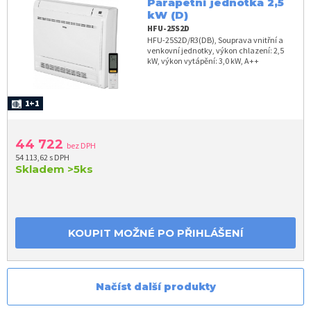
Parapetní jednotka 2,5
kW (D)
HFU-25S2D
HFU-25S2D/R3(DB), Souprava vnitřní a
venkovní jednotky, výkon chlazení: 2,5
kW, výkon vytápění: 3,0 kW, A++
1+1
44 722
bez DPH
54 113,62 s DPH
Skladem
>5ks
KOUPIT MOŽNÉ PO PŘIHLÁŠENÍ
Načíst další produkty