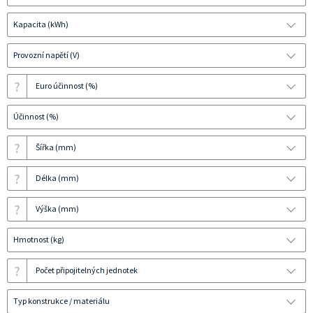
Kapacita (kWh)
Provozní napětí (V)
?
Euro účinnost (%)
Účinnost (%)
?
Šířka (mm)
?
Délka (mm)
?
Výška (mm)
Hmotnost (kg)
?
Počet připojitelných jednotek
Typ konstrukce / materiálu