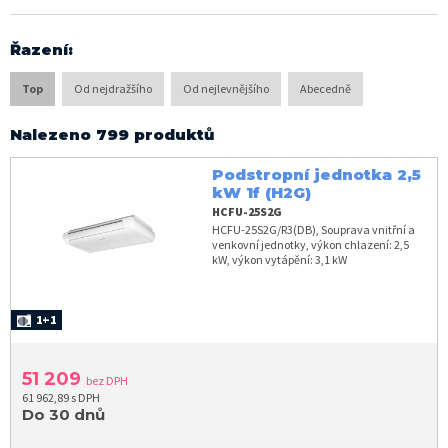
Řazení
:
Top
Od nejdražšího
Od nejlevnějšího
Abecedně
Nalezeno 799 produktů
Podstropní jednotka 2,5
kW 1f (H2G)
HCFU-25S2G
HCFU-25S2G/R3(DB), Souprava vnitřní a
venkovní jednotky, výkon chlazení: 2,5
kW, výkon vytápění: 3,1 kW
1+1
51 209
bez DPH
61 962,89 s DPH
Do 30 dnů