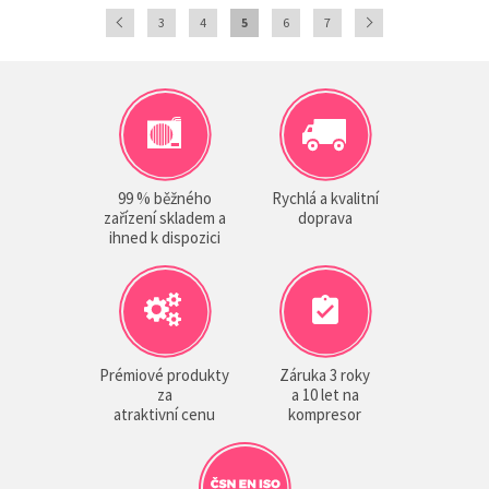
3
4
5
6
7
99 % běžného
Rychlá a kvalitní
zařízení skladem a
doprava
ihned k dispozici
Prémiové produkty
Záruka 3 roky
za
a 10 let na
atraktivní cenu
kompresor