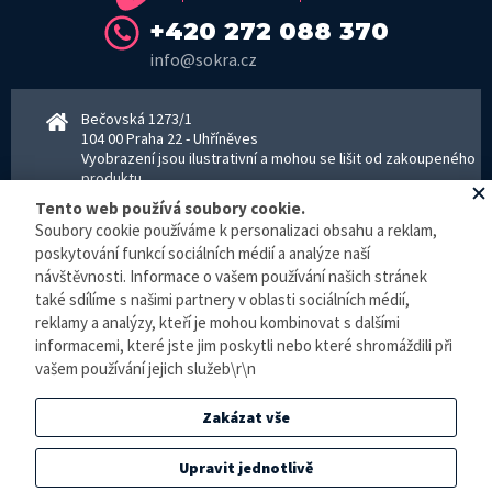
+420 272 088 370
info@sokra.cz
Bečovská 1273/1
104 00 Praha 22 - Uhříněves
Vyobrazení jsou ilustrativní a mohou se lišit od zakoupeného
produktu.
www.sokra.cz
│
www.haier-klimatizace.cz
Tento web používá soubory cookie.
Soubory cookie používáme k personalizaci obsahu a reklam,
poskytování funkcí sociálních médií a analýze naší
Otevírací doba
návštěvnosti. Informace o vašem používání našich stránek
Pondělí–Pátek 8–16:30 hodin - kancelář
také sdílíme s našimi partnery v oblasti sociálních médií,
Pondělí–pátek 8–16:00 hodin - sklad
reklamy a analýzy, kteří je mohou kombinovat s dalšími
Zpracování osobních údajů
informacemi, které jste jim poskytli nebo které shromáždili při
vašem používání jejich služeb\r\n
© E-klimatizace.cz, všechna práva vyhrazena.
Zakázat vše
Internetový obchod
vytvořilo studio
BlueGhost
.
Elektronická evidence tržeb je zde prováděna v BĚŽNÉM REŽIMU. Podle zákona o
Upravit jednotlivě
evidenci tržeb je prodejce povinen vystavit kupujícímu účtenku. Zároveň je povinen