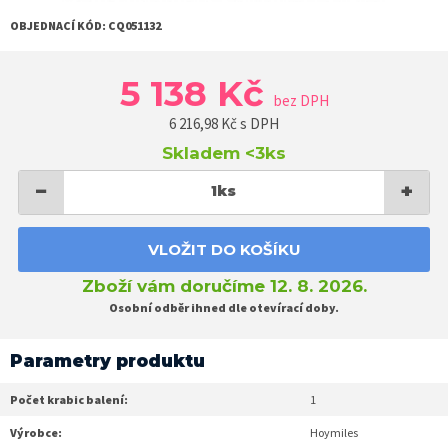
OBJEDNACÍ KÓD:
CQ051132
5 138 Kč
bez DPH
6 216,98
Kč s DPH
Skladem
<3ks
−
+
1
ks
VLOŽIT DO KOŠÍKU
Zboží vám doručíme 12. 8. 2026.
Osobní odběr ihned dle otevírací doby.
Parametry produktu
Počet krabic balení:
1
Výrobce:
Hoymiles