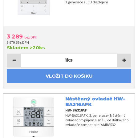
3.generace s LCD displejem
3 289
bez DPH
3 979,69 s DPH
Skladem
>20ks
−
+
1
ks
VLOŽIT DO KOŠÍKU
Nástěnný ovladač HW-
BA316AFK
HW-BA316AF
HW-BA316AFK, 2. generace - Nástěnný
ovladač pro příjem signálu od dálkového
ovladače kompatibilní s MRV R32