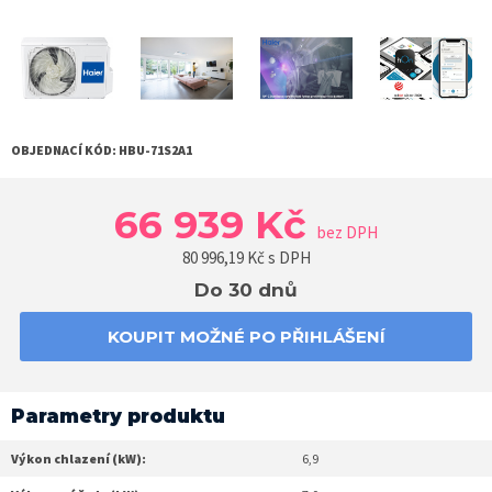
OBJEDNACÍ KÓD:
HBU-71S2A1
66 939 Kč
bez DPH
80 996,19
Kč s DPH
Do 30 dnů
KOUPIT MOŽNÉ PO PŘIHLÁŠENÍ
Parametry produktu
Výkon chlazení (kW):
6,9