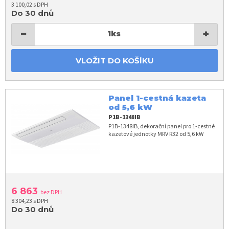
3 100,02 s DPH
Do 30 dnů
−
+
1
ks
VLOŽIT DO KOŠÍKU
Panel 1-cestná kazeta
od 5,6 kW
P1B-1348IB
P1B-1348IB, dekorační panel pro 1-cestné
kazetové jednotky MRV R32 od 5,6 kW
6 863
bez DPH
8 304,23 s DPH
Do 30 dnů