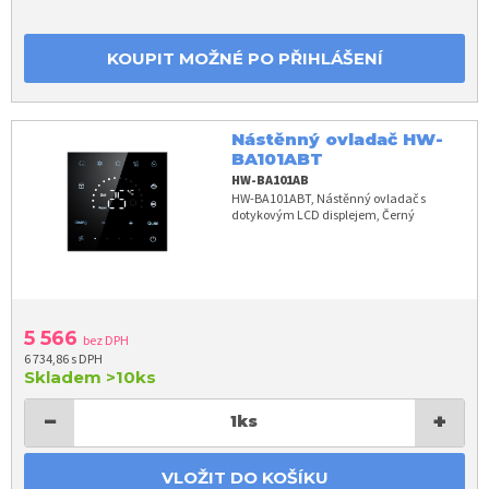
KOUPIT MOŽNÉ PO PŘIHLÁŠENÍ
Nástěnný ovladač HW-
BA101ABT
HW-BA101AB
HW-BA101ABT, Nástěnný ovladač s
dotykovým LCD displejem, Černý
5 566
bez DPH
6 734,86 s DPH
Skladem
>10ks
−
+
1
ks
VLOŽIT DO KOŠÍKU