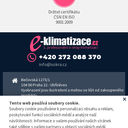
Držitel certifikátu
ČSN EN ISO
9001:2009
+420 272 088 370
info@sokra.cz
Bečovská 1273/1
104 00 Praha 22 - Uhříněves
Vyobrazení jsou ilustrativní a mohou se lišit od zakoupeného
produktu.
www.sokra.cz
│
www.haier-klimatizace.cz
Tento web používá soubory cookie.
Soubory cookie používáme k personalizaci obsahu a reklam,
poskytování funkcí sociálních médií a analýze naší
Otevírací doba
návštěvnosti. Informace o vašem používání našich stránek
Pondělí–Pátek 8–16:30 hodin - kancelář
také sdílíme s našimi partnery v oblasti sociálních médií,