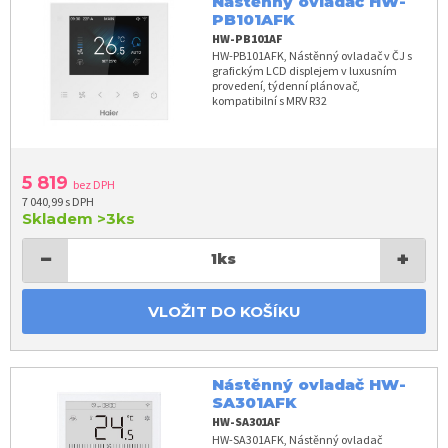
Nástěnný ovladač HW-
PB101AFK
HW-PB101AF
HW-PB101AFK, Nástěnný ovladač v ČJ s
grafickým LCD displejem v luxusním
provedení, týdenní plánovač,
kompatibilní s MRV R32
5 819
bez DPH
7 040,99 s DPH
Skladem
>3ks
−
+
1
ks
VLOŽIT DO KOŠÍKU
Nástěnný ovladač HW-
SA301AFK
HW-SA301AF
HW-SA301AFK, Nástěnný ovladač