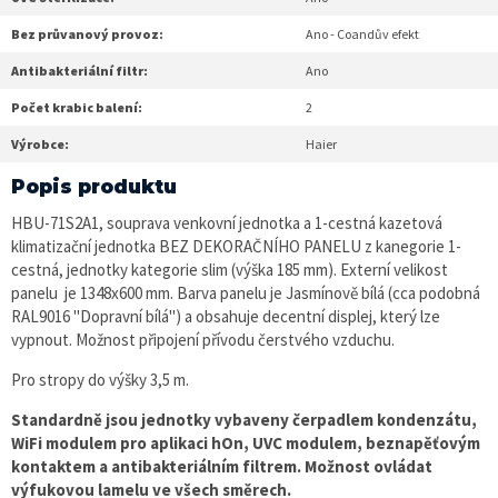
Bez průvanový provoz:
Ano - Coandův efekt
Antibakteriální filtr:
Ano
Počet krabic balení:
2
Výrobce:
Haier
Popis produktu
HBU-71S2A1, souprava venkovní jednotka a 1-cestná kazetová
klimatizační jednotka BEZ DEKORAČNÍHO PANELU z kanegorie 1-
cestná, jednotky kategorie slim (výška 185 mm). Externí velikost
panelu je 1348x600 mm. Barva panelu je Jasmínově bílá (cca podobná
RAL9016 "Dopravní bílá") a obsahuje decentní displej, který lze
vypnout. Možnost připojení přívodu čerstvého vzduchu.
Pro stropy do výšky 3,5 m.
Standardně jsou jednotky vybaveny čerpadlem kondenzátu,
WiFi modulem pro aplikaci hOn, UVC modulem, beznapěťovým
kontaktem a antibakteriálním filtrem. Možnost ovládat
výfukovou lamelu ve všech směrech.