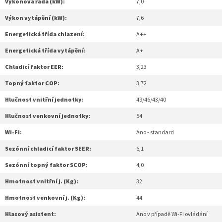
Výkonová řada (kW):
7,0
Výkon vytápění (kW):
7,6
Energetická třída chlazení:
A++
Energetická třída vytápění:
A+
Chladicí faktor EER:
3,23
Topný faktor COP:
3,72
Hlučnost vnitřní jednotky:
49/46/43/40
Hlučnost venkovní jednotky:
54
Wi-Fi:
Ano - standard
Sezónní chladicí faktor SEER:
6,1
Sezónní topný faktor SCOP:
4,0
Hmotnost vnitřní j. (Kg):
32
Hmotnost venkovní j. (Kg):
44
Hlasový asistent:
Ano v případě Wi-Fi ovládání