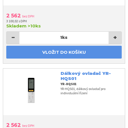
2 562
bez DPH
3 100,02 s DPH
Skladem
>10ks
−
+
1
ks
VLOŽIT DO KOŠÍKU
Dálkový ovladač YR-
HQS01
YR-HQS01
YR-HQS01, dálkový ovladač pro
individuální řízení
2 562
bez DPH