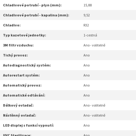
Chladivové potrubí - plyn (mm):
15,88
Chladivové potrubí - kapalina (mm):
9,52
Chladivo:
R32
Typ kazetové jednotky:
1-cestná
3M filtr vzduchu:
Ano - volitelně
Tichý provoz:
Ano
Autodiagnostický systém:
Ano
Autorestart systém:
Ano
Automatický provoz:
Ano
Automatické odtávání:
Ano
Dálkový ovladač:
Ano - volitelně
Nástěnný ovladač:
Ano - volitelně
LED displej s funkcí vypnutí:
Ano
UVC Sterilizace:
Ano