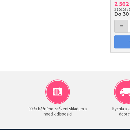
2 56
3 100,02 s
Do 30
−
99 % běžného zařízení skladem a
Rychlá a k
ihned k dispozici
dopra