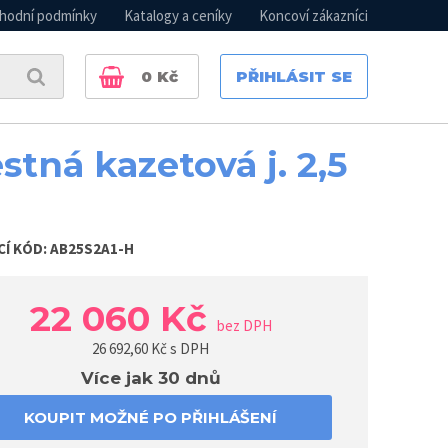
hodní podmínky
Katalogy a ceníky
Koncoví zákazníci
0
Kč
PŘIHLÁSIT SE
estná kazetová j. 2,5
CÍ KÓD:
AB25S2A1-H
22 060 Kč
bez DPH
26 692,60
Kč s DPH
Více jak 30 dnů
KOUPIT MOŽNÉ PO PŘIHLÁŠENÍ