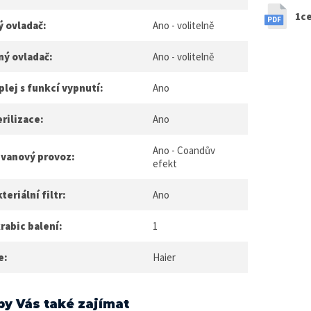
1ce
ý ovladač:
Ano - volitelně
ný ovladač:
Ano - volitelně
plej s funkcí vypnutí:
Ano
rilizace:
Ano
Ano - Coandův
ůvanový provoz:
efekt
teriální filtr:
Ano
rabic balení:
1
e:
Haier
by Vás také zajímat