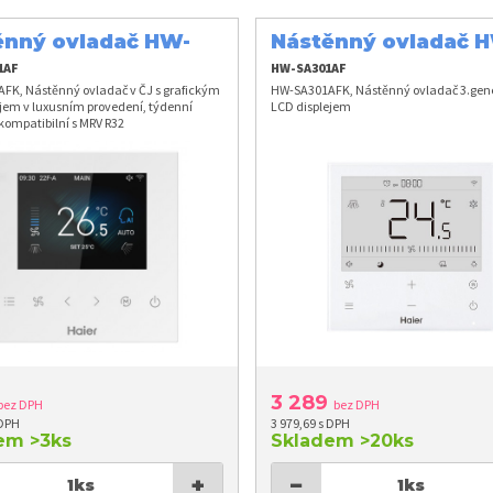
ěnný ovladač HW-
Nástěnný ovladač 
1AFK
SA301AFK
1AF
HW-SA301AF
FK, Nástěnný ovladač v ČJ s grafickým
HW-SA301AFK, Nástěnný ovladač 3.gen
jem v luxusním provedení, týdenní
LCD displejem
kompatibilní s MRV R32
3 289
bez DPH
bez DPH
 DPH
3 979,69 s DPH
dem
>3ks
Skladem
>20ks
+
−
1
ks
1
ks