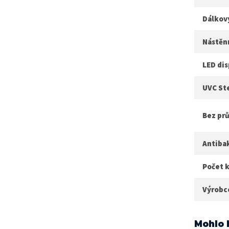
Dálkov
Nástěn
LED dis
UVC Ste
Bez pr
Antibak
Počet k
Výrobc
Mohlo 