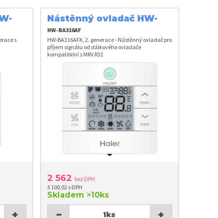
HW-
Nástěnný ovladač HW-
BA316AFK
HW-BA316AF
erace s
HW-BA316AFK, 2. generace - Nástěnný ovladač pro
příjem signálu od dálkového ovladače
kompatibilní s MRV R32
2 562
bez DPH
3 100,02 s DPH
Skladem
>10ks
+
−
+
1
ks