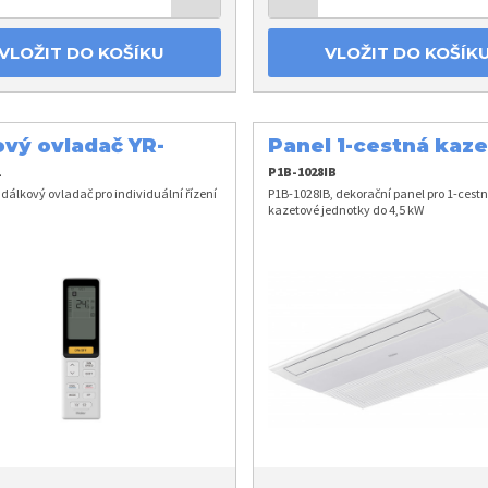
VLOŽIT DO KOŠÍKU
VLOŽIT DO KOŠÍK
ový ovladač YR-
Panel 1-cestná kaze
1
4,5 kW
1
P1B-1028IB
dálkový ovladač pro individuální řízení
P1B-1028IB, dekorační panel pro 1-cest
kazetové jednotky do 4,5 kW