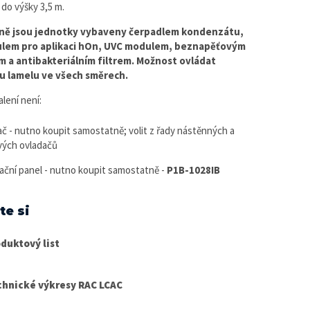
 do výšky 3,5 m.
ně jsou jednotky vybaveny čerpadlem kondenzátu,
ulem pro aplikaci hOn, UVC modulem, beznapěťovým
 a antibakteriálním filtrem. Možnost ovládat
u lamelu ve všech směrech.
lení není:
ač - nutno koupit samostatně; volit z řady nástěnných a
vých ovladačů
ační panel - nutno koupit samostatně -
P1B-1028IB
te si
duktový list
chnické výkresy RAC LCAC