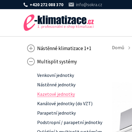
+420 272 088 370
info@sokra.cz
Domů
Nástěnné klimatizace 1+1
Multisplit systémy
Venkovní jednotky
Nástěnné jednotky
Kazetové jednotky
Kanálové jednotky (do VZT)
Parapetní jednotky
Podstropní / parapetní jednotky
Ovládání k multisplit systémům