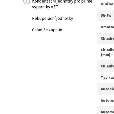
Kondenzační jednotky pro přímé
Hlučnos
výparníky VZT
Wi-Fi:
Rekuperační jednotky
Hmotnos
Chladiče kapalin
Chladiv
Chladiv
(mm):
Chladi
Typ ka
Autodi
Autore
Automa