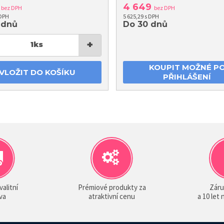
2
4 649
bez DPH
bez DPH
 DPH
5 625,29 s DPH
 dnů
Do 30 dnů
+
1
ks
KOUPIT MOŽNÉ P
VLOŽIT DO KOŠÍKU
PŘIHLÁŠENÍ
valitní
Prémiové produkty za
Záru
va
atraktivní cenu
a 10 let