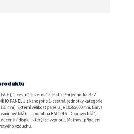
produktu
A(H), 1-cestná kazetová klimatizační jednotka BEZ
HO PANELU z kanegorie 1-cestná, jednotky kategorie
a 185 mm). Externí velikost panelu je 1028x600 mm. Barva
Jasmínově bílá (cca podobná RAL9016 "Dopravní bílá")
 decentní displej, který lze vypnout. Možnost připojení
rstvého vzduchu.