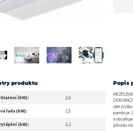
try produktu
Popis 
AB25S2SA1F
chlazení (kW):
2,6
DEKORAČNÍ
slim (výšk
vá řada (kW):
2,5
panelu je 
a obsahuje
vytápění (kW):
3,2
přívodu če