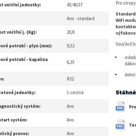
Pro stropy
t vnitřní jednotky:
43/40/37
Standard
Ano - standard
WiFi mod
kontaktem
t vnitřní j. (Kg):
20,8
výfukovo
Součástí ba
ové potrubí - plyn (mm):
9,52
ovlad
ové potrubí - kapalina
6,35
dálko
dekor
vo:
R32
Stáhně
zetové jednotky:
1-cestná
agnostický systém:
Ano
Pro
start systém:
Ano
Te
tický provoz:
Ano