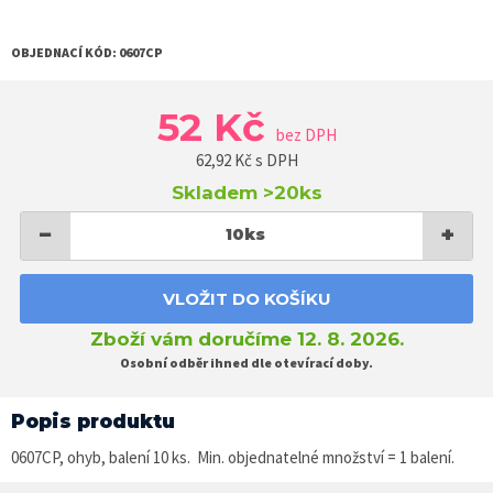
OBJEDNACÍ KÓD:
0607CP
52 Kč
bez DPH
62,92
Kč s DPH
Skladem
>20ks
−
+
10
ks
VLOŽIT DO KOŠÍKU
Zboží vám doručíme 12. 8. 2026.
Osobní odběr ihned dle otevírací doby.
Popis produktu
0607CP, ohyb, balení 10 ks. Min. objednatelné množství = 1 balení.