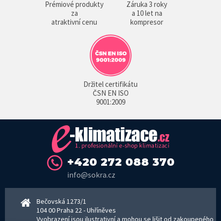
Prémiové produkty
Záruka 3 roky
za
a 10 let na
atraktivní cenu
kompresor
Držitel certifikátu
ČSN EN ISO
9001:2009
+420 272 088 370
info@sokra.cz
Bečovská 1273/1
104 00 Praha 22 - Uhříněves
Vyobrazení jsou ilustrativní a mohou se lišit od zakoupeného