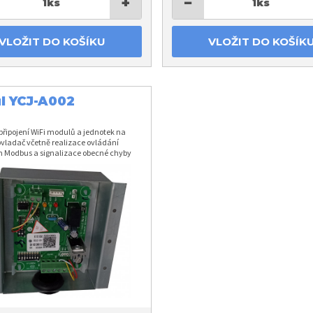
+
−
1
ks
1
ks
VLOŽIT DO KOŠÍKU
VLOŽIT DO KOŠÍK
l YCJ-A002
připojení WiFi modulů a jednotek na
ovladač včetně realizace ovládání
m Modbus a signalizace obecné chyby