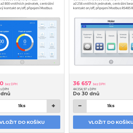
 až 800 vnitřních jednotek, centrální
až 256 vnitřních jednotek, centrální be
ý kontakt on/off, připojení Modbus
kontakt on/off, připojení Modbus RS485 
 ovládání externích zařízení, webový
eština
10
36 657
bez DPH
bez DPH
 s DPH
44 354,97 s DPH
 dnů
Do 30 dnů
+
−
1
ks
1
ks
VLOŽIT DO KOŠÍKU
VLOŽIT DO KOŠÍK