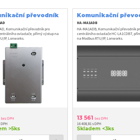
nikační převodník
Komunikační převo
4AD
HA-MA1ADB
D, Komunikační převodník pro
HA-MA1ADB, Komunikační převodník pro
centrálního ovladače, přímý výstup na
centrálního ovladače HC-LA1CDBT, pří
U/IP, Lonworks.
na Modbus RTU/IP, Lonworks.
1
13 561
bez DPH
bez DPH
s DPH
16 408,81 s DPH
dem
>5ks
Skladem
<3ks