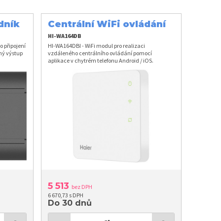
dník
Centrální WiFi ovládání
HI-WA164DB
 připojení
HI-WA164DBI - WiFi modul pro realizaci
mý výstup
vzdáleného centrálního ovládání pomocí
aplikace v chytrém telefonu Android / iOS.
5 513
bez DPH
6 670,73 s DPH
Do 30 dnů