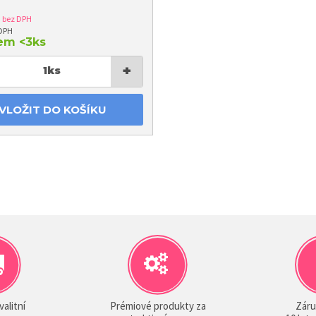
3
bez DPH
 DPH
dem
<3ks
+
1
ks
VLOŽIT DO KOŠÍKU
valitní
Prémiové produkty za
Záru