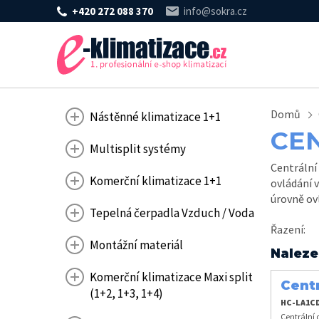
+420 272 088 370
info@sokra.cz
Domů
Nástěnné klimatizace 1+1
CE
Multisplit systémy
Centrální
Komerční klimatizace 1+1
ovládání 
úrovně ov
Tepelná čerpadla Vzduch / Voda
Řazení
:
Montážní materiál
Naleze
Komerční klimatizace Maxi split
Centr
(1+2, 1+3, 1+4)
LA1C
HC-LA1C
Centrální 