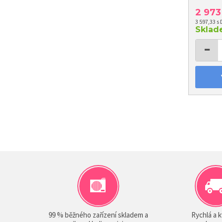
2 97
3 597,33 s
Skla
−
99 % běžného zařízení skladem a
Rychlá a k