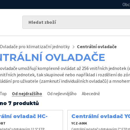
Obc
Ovladače pro klimatizační jednotky
Centrální ovladače
NTRÁLNÍ OVLADAČE
 ovladače umožňují komplexně ovládat až 256 vnitřních jednotek (dl
vnitřních jednotek, tak skupinové nebo například i rozdělení do zó
ládání pro uživatele (zamknutí individuálních ovladačů) a mnohem 
Top
Od nejdražšího
Od nejlevnějšího
Abecedně
no 7 produktů
ální ovladač HC-
Centrální ovladač Y
DBT
A004
DBT
YCZ-A004
ovladač s dotykovým 12,5" FTP
Centrální ovladač s dotykovým 7" FTP d