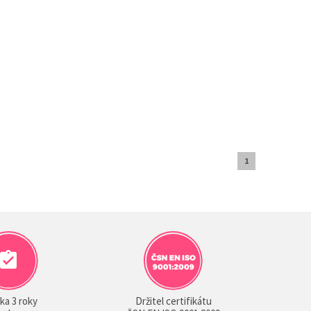
1
ka 3 roky
Držitel certifikátu