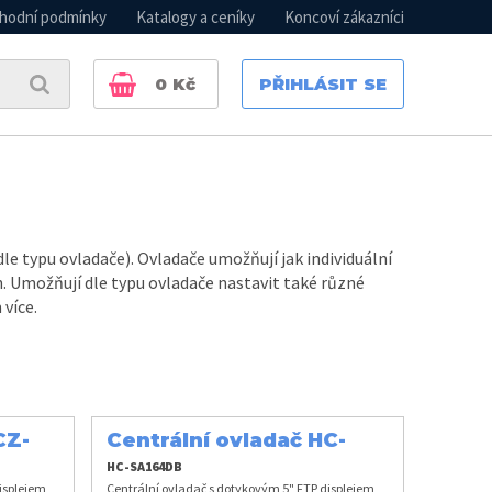
hodní podmínky
Katalogy a ceníky
Koncoví zákazníci
0
Kč
PŘIHLÁSIT SE
e typu ovladače). Ovladače umožňují jak individuální
n. Umožňují dle typu ovladače nastavit také různé
více.
CZ-
Centrální ovladač HC-
SA164DBT
HC-SA164DB
isplejem,
Centrální ovladač s dotykovým 5" FTP displejem,