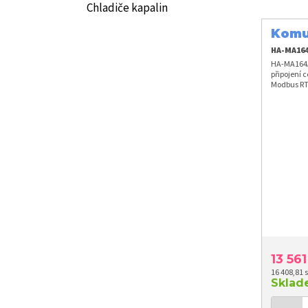
Chladiče kapalin
Komu
HA-MA16
HA-MA164A
připojení 
Modbus RT
13 56
16 408,81 
Skla