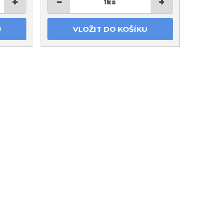
+
−
+
1
ks
U
VLOŽIT DO KOŠÍKU