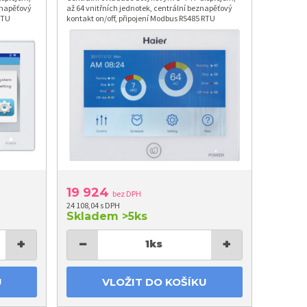
znapěťový
až 64 vnitřních jednotek, centrální beznapěťový
RTU
kontakt on/off, připojení Modbus RS485 RTU
19 924
bez DPH
24 108,04 s DPH
Skladem
>5ks
+
−
+
1
ks
U
VLOŽIT DO KOŠÍKU