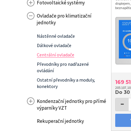
Fotovoltaické systémy
displejem,
beznapěťov
RS485 RTU,
Ovladače pro klimatizační
přístup. Č
jednotky
Nástěnné ovladače
Dálkové ovladače
Centrální ovladače
Převodníky pro nadřazené
ovládání
Ostatní převodníky a moduly,
169 5
konektory
205 107,10
Do 30
Kondenzační jednotky pro přímé
−
výparníky VZT
Rekuperační jednotky