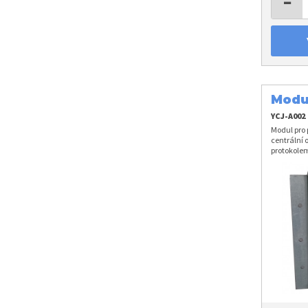
−
Modu
YCJ-A002
Modul pro 
centrální 
protokole