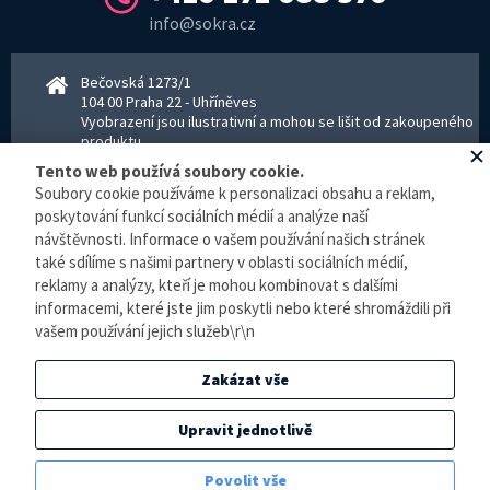
info@sokra.cz
Bečovská 1273/1
104 00 Praha 22 - Uhříněves
Vyobrazení jsou ilustrativní a mohou se lišit od zakoupeného
produktu.
www.sokra.cz
│
www.haier-klimatizace.cz
Tento web používá soubory cookie.
Soubory cookie používáme k personalizaci obsahu a reklam,
poskytování funkcí sociálních médií a analýze naší
Otevírací doba
návštěvnosti. Informace o vašem používání našich stránek
Pondělí–Pátek 8–16:30 hodin - kancelář
také sdílíme s našimi partnery v oblasti sociálních médií,
Pondělí–pátek 8–16:00 hodin - sklad
reklamy a analýzy, kteří je mohou kombinovat s dalšími
Zpracování osobních údajů
informacemi, které jste jim poskytli nebo které shromáždili při
vašem používání jejich služeb\r\n
© E-klimatizace.cz, všechna práva vyhrazena.
Zakázat vše
Internetový obchod
vytvořilo studio
BlueGhost
.
Elektronická evidence tržeb je zde prováděna v BĚŽNÉM REŽIMU. Podle zákona o
Upravit jednotlivě
evidenci tržeb je prodejce povinen vystavit kupujícímu účtenku. Zároveň je povinen
zaevidovat přijatou tržbu u správce daně online, v případě technického výpadku pak
Povolit vše
nejpozději do 48 hodin.