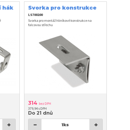
í hák
Svorka pro konstrukce
LS700200
é
Svorka pro montáž hliníkové konstrukce na
falcovou střechu
314
bez DPH
379,94 s DPH
Do 21 dnů
+
−
+
1
ks