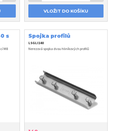
U
VLOŽIT DO KOŠÍKU
0 s
Spojka profilů
LSGLI140
cí M8
Nerezová spojka dvou hliníkových profilů