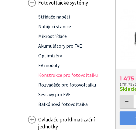
Fotovoltaické systémy
Střídače napětí
Nabíjecí stanice
Mikrostřídače
Akumulátory pro FVE
Optimizéry
FV moduly
Konstrukce pro fotovoltaiku
1 475
Rozvaděče pro fotovoltaiku
1 784,75 s
Skla
Sestavy pro FVE
−
Balkónová fotovoltaika
Ovladače pro klimatizační
jednotky