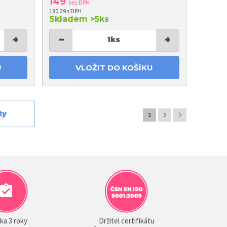
149
bez DPH
180,29 s DPH
Skladem
>5ks
+
−
+
1
ks
U
VLOŽIT DO KOŠÍKU
ty
1
2
ka 3 roky
Držitel certifikátu