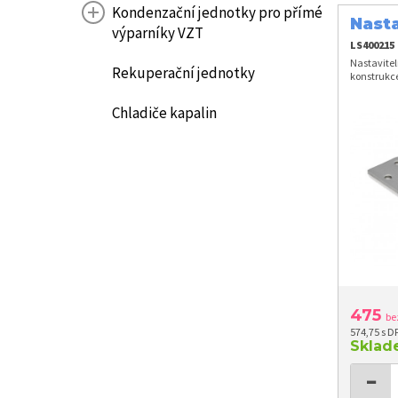
Kondenzační jednotky pro přímé
Nasta
výparníky VZT
LS400215
Nastavitel
Rekuperační jednotky
konstrukce
Chladiče kapalin
475
be
574,75 s D
Skla
−