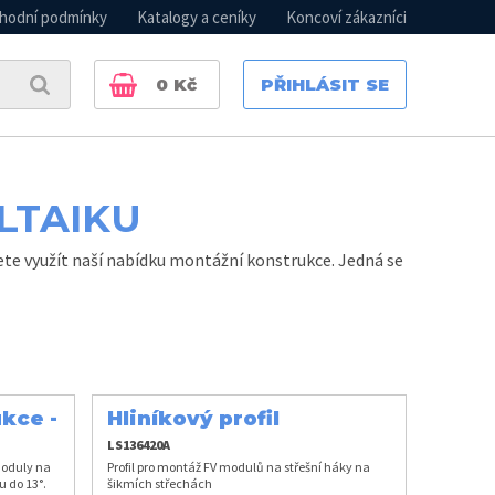
hodní podmínky
Katalogy a ceníky
Koncoví zákazníci
0
Kč
PŘIHLÁSIT SE
LTAIKU
e využít naší nabídku montážní konstrukce. Jedná se
kce -
Hliníkový profil
LS136420A
moduly na
Profil pro montáž FV modulů na střešní háky na
u do 13°.
šikmích střechách