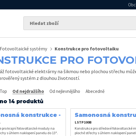
Obc
Fotovoltaické systémy
Konstrukce pro fotovoltaiku
NSTRUKCE PRO FOTOVO
ž fotovoltaické elektrárny na šikmou nebo plochou střechu můžet
 prověřený systém z dlouhou životností.
Top
Od nejdražšího
Od nejlevnějšího
Abecedně
no 14 produktů
nosná konstrukce -
Samonosná konstru
í
středová
A
LSTP100B
 pro krajní fotovoltaické moduly na
Konstrukce pro středové fotovoltaické 
echy s úhlem naklopení panelu do 13°.
ploché střechy s úhlem naklopení panel