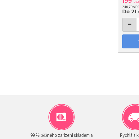
199
be
240,79 s D
Do 21
−
99 % běžného zařízení skladem a
Rychlá a k