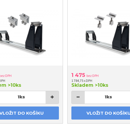
1 475
bez DPH
bez DPH
 DPH
1 784,75 s DPH
dem
>10ks
Skladem
>10ks
+
−
1
ks
1
ks
VLOŽIT DO KOŠÍKU
VLOŽIT DO KOŠÍK