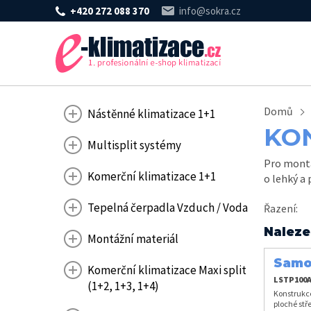
+420 272 088 370
info@sokra.cz
Domů
Nástěnné klimatizace 1+1
KO
Multisplit systémy
Pro montá
Komerční klimatizace 1+1
o lehký a
Tepelná čerpadla Vzduch / Voda
Řazení
:
Naleze
Montážní materiál
Samo
Komerční klimatizace Maxi split
krajn
LSTP100
(1+2, 1+3, 1+4)
Konstrukce
ploché stř