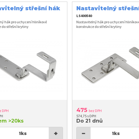
vitelný střešní hák
Nastavitelný střešn
LS400540
ný hák pro uchycení hliníkové
Nastavitelný hák pro uchycení hliníkov
 do střešní krytiny
konstrukce do střešní krytiny
475
z DPH
bez DPH
PH
574,75 s DPH
dem
>20ks
Do 21 dnů
+
−
1
ks
1
ks