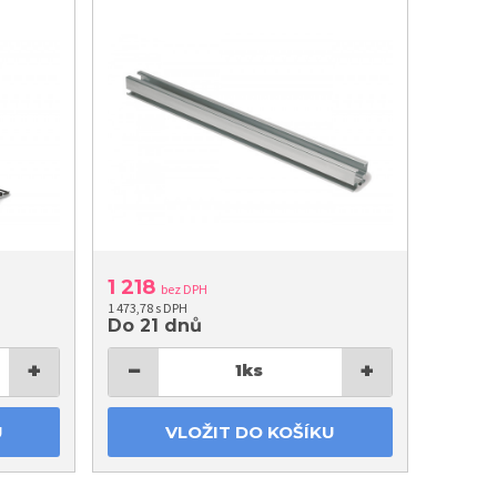
1 218
bez DPH
1 473,78 s DPH
Do 21 dnů
+
−
+
1
ks
U
VLOŽIT DO KOŠÍKU