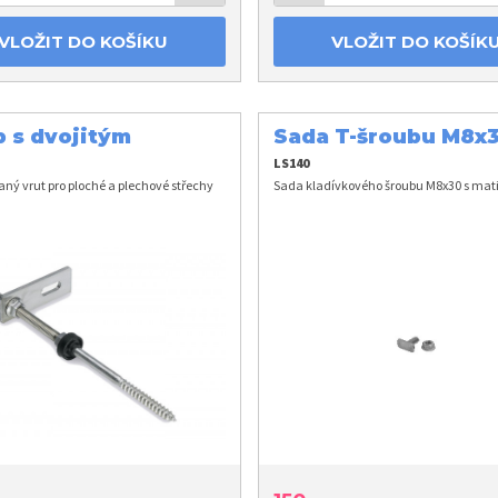
VLOŽIT DO KOŠÍKU
VLOŽIT DO KOŠÍK
 s dvojitým
Sada T-šroubu M8x3
tem
maticí
LS140
ý vrut pro ploché a plechové střechy
Sada kladívkového šroubu M8x30 s mati