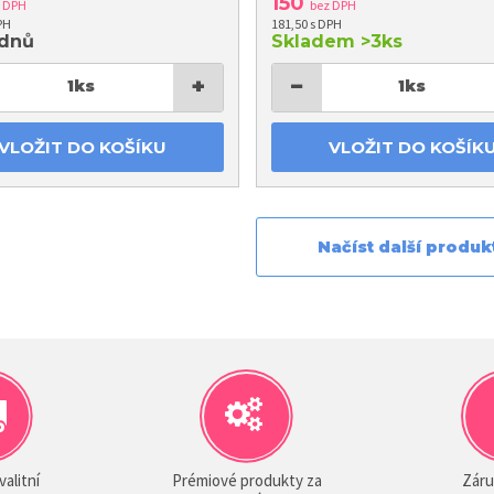
150
z DPH
bez DPH
PH
181,50 s DPH
 dnů
Skladem
>3ks
+
−
1
ks
1
ks
VLOŽIT DO KOŠÍKU
VLOŽIT DO KOŠÍK
Načíst další produk
valitní
Prémiové produkty za
Záru